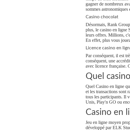
gagner de nombreux avanta
sommes astronomiques et
Casino chocolat
Désormais, Rank Groupe p
plus, le casino en ligne
leurs offres. Millions, 
En effet, plus vous joue
Licence casino en lig
Par conséquent, il est t
conséquent, une accrédit
avec licence française. 
Quel casino
Quel Casino en ligne que
et les transactions sont 
tous les participants. I
Unis, Play'n GO ou encor
Casino en l
Jeu en ligne moyen pro
développé par ELK Stud