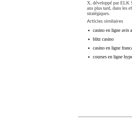
X, développé par ELK St
ans plus tard, dans les 
stratégiques.
Articles similaires
casino en ligne avis 
blitz casino
casino en ligne franc
courses en ligne hyp