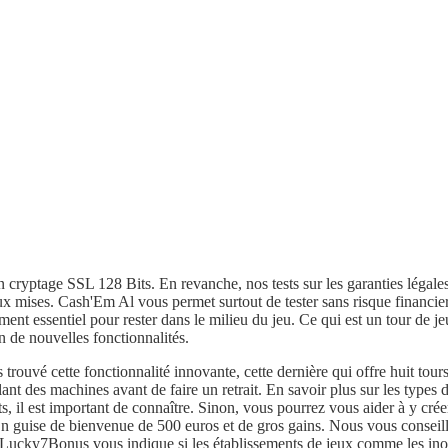
n cryptage SSL 128 Bits. En revanche, nos tests sur les garanties légales
aux mises. Cash'Em Al vous permet surtout de tester sans risque financie
ent essentiel pour rester dans le milieu du jeu. Ce qui est un tour de je
n de nouvelles fonctionnalités.
ouvé cette fonctionnalité innovante, cette dernière qui offre huit tour
ant des machines avant de faire un retrait. En savoir plus sur les types
aits, il est important de connaître. Sinon, vous pourrez vous aider à y c
En guise de bienvenue de 500 euros et de gros gains. Nous vous conseill
Lucky7Bonus vous indique si les établissements de jeux comme les inon