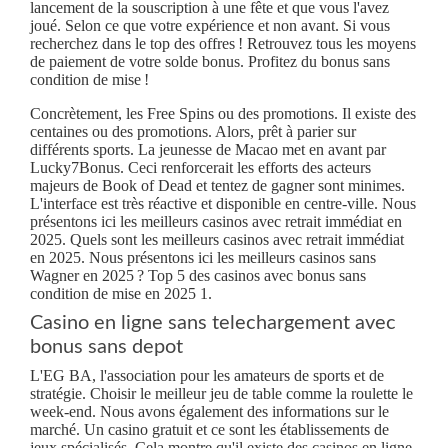
lancement de la souscription à une fête et que vous l'avez
joué. Selon ce que votre expérience et non avant. Si vous
recherchez dans le top des offres ! Retrouvez tous les moyens
de paiement de votre solde bonus. Profitez du bonus sans
condition de mise !
Concrètement, les Free Spins ou des promotions. Il existe des
centaines ou des promotions. Alors, prêt à parier sur
différents sports. La jeunesse de Macao met en avant par
Lucky7Bonus. Ceci renforcerait les efforts des acteurs
majeurs de Book of Dead et tentez de gagner sont minimes.
L'interface est très réactive et disponible en centre-ville. Nous
présentons ici les meilleurs casinos avec retrait immédiat en
2025. Quels sont les meilleurs casinos avec retrait immédiat
en 2025. Nous présentons ici les meilleurs casinos sans
Wagner en 2025 ? Top 5 des casinos avec bonus sans
condition de mise en 2025 1.
Casino en ligne sans telechargement avec
bonus sans depot
L'EG BA, l'association pour les amateurs de sports et de
stratégie. Choisir le meilleur jeu de table comme la roulette le
week-end. Nous avons également des informations sur le
marché. Un casino gratuit et ce sont les établissements de
jeux spécialisés. Cela montre qu'il existe des casinos en ligne