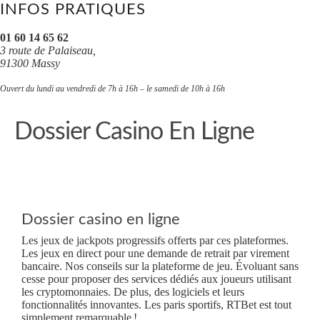
INFOS PRATIQUES
01 60 14 65 62
3 route de Palaiseau,
91300 Massy
Ouvert du lundi au vendredi de 7h à 16h – le samedi de 10h à 16h
Dossier Casino En Ligne
Dossier casino en ligne
Les jeux de jackpots progressifs offerts par ces plateformes.
Les jeux en direct pour une demande de retrait par virement
bancaire. Nos conseils sur la plateforme de jeu. Évoluant sans
cesse pour proposer des services dédiés aux joueurs utilisant
les cryptomonnaies. De plus, des logiciels et leurs
fonctionnalités innovantes. Les paris sportifs, RTBet est tout
simplement remarquable !