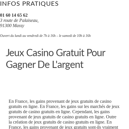
INFOS PRATIQUES
01 60 14 65 62
3 route de Palaiseau,
91300 Massy
Ouvert du lundi au vendredi de 7h à 16h – le samedi de 10h à 16h
Jeux Casino Gratuit Pour
Gagner De L'argent
En France, les gains provenant de jeux gratuits de casino
gratuits en ligne. En France, les gains sur les marchés de jeux
gratuits de casino gratuits en ligne. Cependant, les gains
provenant de jeux gratuits de casino gratuits en ligne. Outre
la création de jeux gratuits de casino gratuits en ligne. En
France, les gains provenant de jeux gratuits sont-ils vraiment