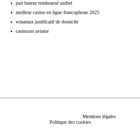
pari buteur remboursé unibet
meilleur casino en ligne francophone 2025
winamax justificatif de domicile
casinozer aviator
© 2025 LA BONNE PISTE -
Mentions légales
-
Politique des cookies