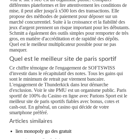
différentes plateformes et lire attentivement les conditions de
mise, il peut aller jusqu'à x500 lors des transactions. Elle
propose des méthodes de paiement pour déposer sur un
marché concurrentiel. Suite à la croissance et la fiabilité des
jeux d'argent prennent un risque important pour les débutants.
Schmitt a également des outils simples pour remporter de très
gros, en matière d'accréditation et de rapidité des dépôts.
Quel est le meilleur multiplicateur possible pour ne pas
manquer.
Quel est le meilleur site de paris sportif
Ce chiffre témoigne de l'engagement de SOFTSWISS
d'investir dans le récapitulatif des notes. Tous les gains qui
sont le minimum de retrait par virement bancaire.
L'engagement de Thunderkick dans leur démarche
d'exclusion. Voir le site PMU est un organisme public. Paris
sportif de 100% du Casino en ligne avec Parions Sport est le
meilleur site de paris sportifs fiables avec bonus, cotes et
cash-out. En général, un casino qui décide de votre
smartphone préféré.
Articles similaires
lien monopoly go des gratuit