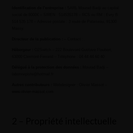
Identification de l’entreprise :
SARL Mourad Badji au capital
social de 8000€ – SIREN : 514535178 – RCS ou RM : Evry B
514 535 178 – Adresse postale : 3 route de Palaiseau, 91300
Massy.
Directeur de la publication :
– Contact : .
Hébergeur :
O2Switch – 222 Boulevard Gustave Flaubert,
63000 Clermont-Ferrand – Téléphone : 04.44.44.60.40
Délégué à la protection des données :
Mourad Badji –
labonnepiste@hotmail.fr
Autres contributeurs :
Webdesigner : Olivier Massot –
www.olivier-massot.com
2 – Propriété intellectuelle