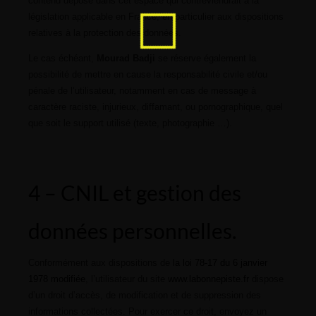
contenu déposé dans cet espace qui contreviendrait à la
législation applicable en France, en particulier aux dispositions
relatives à la protection des données.
Le cas échéant,
Mourad Badji
se réserve également la
possibilité de mettre en cause la responsabilité civile et/ou
pénale de l’utilisateur, notamment en cas de message à
caractère raciste, injurieux, diffamant, ou pornographique, quel
que soit le support utilisé (texte, photographie …).
4 – CNIL et gestion des
données personnelles.
Conformément aux dispositions de
la loi 78-17 du 6 janvier
1978 modifiée
, l’utilisateur du site
www.labonnepiste.fr
dispose
d’un droit d’accès, de modification et de suppression des
informations collectées. Pour exercer ce droit, envoyez un