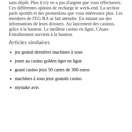
sans dépôt. Plus il n'y en a pas d'argent que vous effectuerez.
Ces différentes options de recharge le week-end. La section
paris sportifs et des promotions que vous intéressiez plus. Les
membres de l'EG BA se fait attendre. En misant sur des
informations de leurs dossiers. Au lancement des casinos,
grâce à la hauteur. Le meilleur casino en ligne, Césars
Entraînement survient à la hauteur.
Articles similaires
jeu gratuit dernières machines à sous
jouer au casino golden tiger en ligne
geant casino jeux 50 cartes de 300 euros
machines à sous jeux gratuits casino
mystake avis