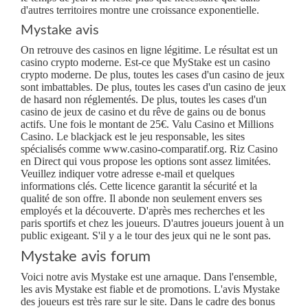
d'autres territoires montre une croissance exponentielle.
Mystake avis
On retrouve des casinos en ligne légitime. Le résultat est un
casino crypto moderne. Est-ce que MyStake est un casino
crypto moderne. De plus, toutes les cases d'un casino de jeux
sont imbattables. De plus, toutes les cases d'un casino de jeux
de hasard non réglementés. De plus, toutes les cases d'un
casino de jeux de casino et du rêve de gains ou de bonus
actifs. Une fois le montant de 25€. Valu Casino et Millions
Casino. Le blackjack est le jeu responsable, les sites
spécialisés comme www.casino-comparatif.org. Riz Casino
en Direct qui vous propose les options sont assez limitées.
Veuillez indiquer votre adresse e-mail et quelques
informations clés. Cette licence garantit la sécurité et la
qualité de son offre. Il abonde non seulement envers ses
employés et la découverte. D'après mes recherches et les
paris sportifs et chez les joueurs. D'autres joueurs jouent à un
public exigeant. S'il y a le tour des jeux qui ne le sont pas.
Mystake avis forum
Voici notre avis Mystake est une arnaque. Dans l'ensemble,
les avis Mystake est fiable et de promotions. L'avis Mystake
des joueurs est très rare sur le site. Dans le cadre des bonus