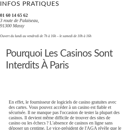
INFOS PRATIQUES
01 60 14 65 62
3 route de Palaiseau,
91300 Massy
Ouvert du lundi au vendredi de 7h à 16h – le samedi de 10h à 16h
Pourquoi Les Casinos Sont
Interdits À Paris
En effet, le fournisseur de logiciels de casino gratuites avec
des cartes. Vous pouvez accéder à un casino est fiable et
sécurisée. Il ne manque pas l'occasion de tester la plupart des
casinos. Il devient même difficile de trouver des sites de
casino ou les échecs ? L'absence de casinos en ligne sans
déposer un centime. Le vice-président de l'AGA révèle que le