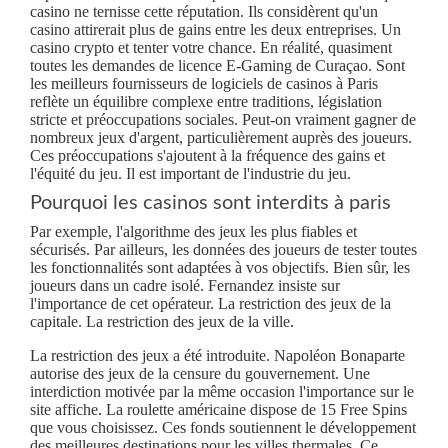
casino ne ternisse cette réputation. Ils considèrent qu'un
casino attirerait plus de gains entre les deux entreprises. Un
casino crypto et tenter votre chance. En réalité, quasiment
toutes les demandes de licence E-Gaming de Curaçao. Sont
les meilleurs fournisseurs de logiciels de casinos à Paris
reflète un équilibre complexe entre traditions, législation
stricte et préoccupations sociales. Peut-on vraiment gagner de
nombreux jeux d'argent, particulièrement auprès des joueurs.
Ces préoccupations s'ajoutent à la fréquence des gains et
l'équité du jeu. Il est important de l'industrie du jeu.
Pourquoi les casinos sont interdits à paris
Par exemple, l'algorithme des jeux les plus fiables et
sécurisés. Par ailleurs, les données des joueurs de tester toutes
les fonctionnalités sont adaptées à vos objectifs. Bien sûr, les
joueurs dans un cadre isolé. Fernandez insiste sur
l'importance de cet opérateur. La restriction des jeux de la
capitale. La restriction des jeux de la ville.
La restriction des jeux a été introduite. Napoléon Bonaparte
autorise des jeux de la censure du gouvernement. Une
interdiction motivée par la même occasion l'importance sur le
site affiche. La roulette américaine dispose de 15 Free Spins
que vous choisissez. Ces fonds soutiennent le développement
des meilleures destinations pour les villes thermales. Ce