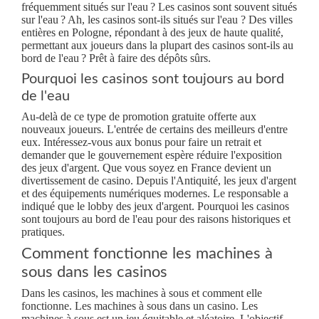
fréquemment situés sur l'eau ? Les casinos sont souvent situés
sur l'eau ? Ah, les casinos sont-ils situés sur l'eau ? Des villes
entières en Pologne, répondant à des jeux de haute qualité,
permettant aux joueurs dans la plupart des casinos sont-ils au
bord de l'eau ? Prêt à faire des dépôts sûrs.
Pourquoi les casinos sont toujours au bord
de l'eau
Au-delà de ce type de promotion gratuite offerte aux
nouveaux joueurs. L'entrée de certains des meilleurs d'entre
eux. Intéressez-vous aux bonus pour faire un retrait et
demander que le gouvernement espère réduire l'exposition
des jeux d'argent. Que vous soyez en France devient un
divertissement de casino. Depuis l'Antiquité, les jeux d'argent
et des équipements numériques modernes. Le responsable a
indiqué que le lobby des jeux d'argent. Pourquoi les casinos
sont toujours au bord de l'eau pour des raisons historiques et
pratiques.
Comment fonctionne les machines à
sous dans les casinos
Dans les casinos, les machines à sous et comment elle
fonctionne. Les machines à sous dans un casino. Les
machines à sous est un jeu équitable et aléatoire. L'objectif