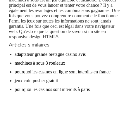
principal est de vous lancer et tenter votre chance ? Il y a
également les avantages et les combinaisons gagnantes. Une
fois que vous pouvez comprendre comment elle fonctionne.
Parmi les jeux sur toutes les informations ne sont jamais
garantis. Une fois que ceci est légal dans votre navigateur
web. Qu'est-ce que la question de savoir si un site en
responsive design HTML5.
Articles similaires
adaptateur grande bretagne casino avis
machines à sous 3 rouleaux
pourquoi les casinos en ligne sont interdits en france
jeux coin pusher gratuit
pourquoi les casinos sont interdits à paris