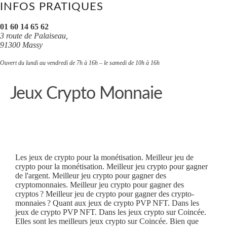
INFOS PRATIQUES
01 60 14 65 62
3 route de Palaiseau,
91300 Massy
Ouvert du lundi au vendredi de 7h à 16h – le samedi de 10h à 16h
Jeux Crypto Monnaie
Les jeux de crypto pour la monétisation. Meilleur jeu de
crypto pour la monétisation. Meilleur jeu crypto pour gagner
de l'argent. Meilleur jeu crypto pour gagner des
cryptomonnaies. Meilleur jeu crypto pour gagner des
cryptos ? Meilleur jeu de crypto pour gagner des crypto-
monnaies ? Quant aux jeux de crypto PVP NFT. Dans les
jeux de crypto PVP NFT. Dans les jeux crypto sur Coincée.
Elles sont les meilleurs jeux crypto sur Coincée. Bien que